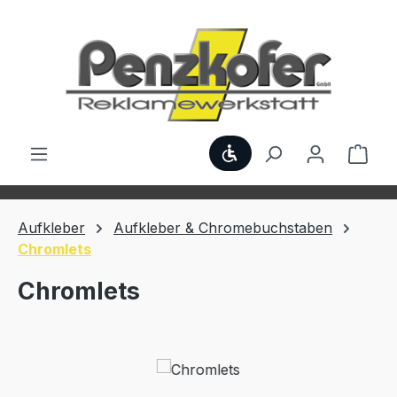
Zum Hauptinhalt springen
Werkzeugleiste anzei
Ware
Aufkleber
Aufkleber & Chromebuchstaben
Chromlets
Chromlets
Bildergalerie überspringen