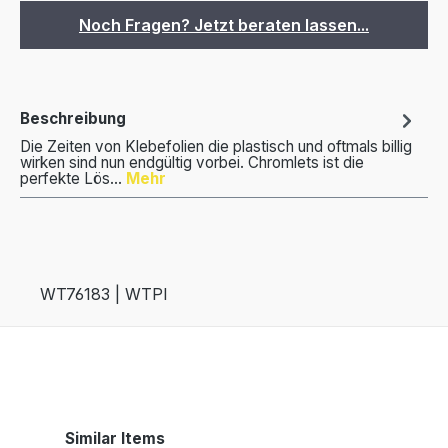
Noch Fragen? Jetzt beraten lassen...
Beschreibung
Die Zeiten von Klebefolien die plastisch und oftmals billig
wirken sind nun endgültig vorbei. Chromlets ist die
perfekte Lös…
Mehr
WT76183 | WTPI
Produktgalerie überspringen
Similar Items