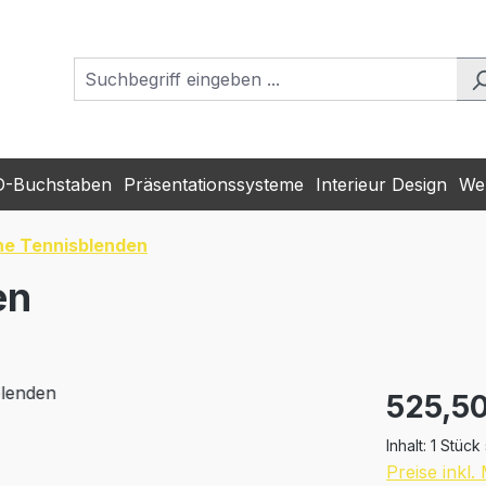
D-Buchstaben
Präsentationssysteme
Interieur Design
Wer
he Tennisblenden
en
Regulärer Pr
525,50
Inhalt:
1 Stück
Preise inkl