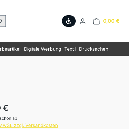
Werkzeugleiste anzeige
0,00 €
Ware
beartikel
Digitale Werbung
Textil
Drucksachen
eis:
 €
 schon ab
. MwSt. zzgl. Versandkosten