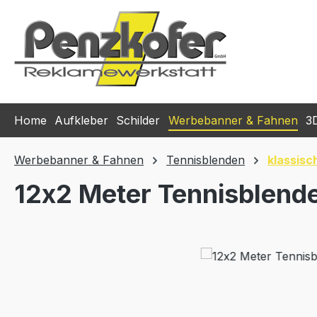
m Hauptinhalt springen
Zur Suche springen
Zur Hauptnavigation springen
Home
Aufkleber
Schilder
Werbebanner & Fahnen
3
Werbebanner & Fahnen
Tennisblenden
klassisc
12x2 Meter Tennisblend
Bildergalerie überspringen