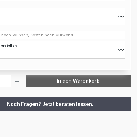
 nach Wunsch, Kosten nach Aufwand.
 erstellen
 Anzahl: Gib den gewünschten Wert ein 
In den Warenkorb
Noch Fragen? Jetzt beraten lassen...