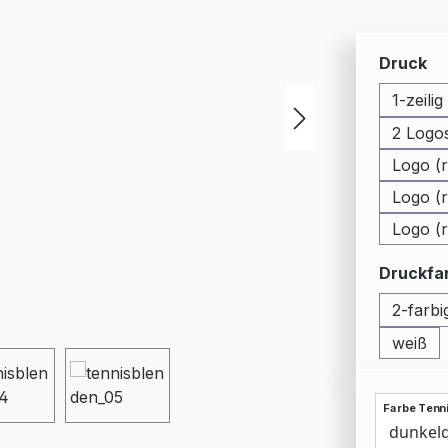
au
Druck
1-zeilig
2 Logos
Logo (r
Logo (r
Logo (r
Druckfa
2-farbi
weiß
Farbe Tenn