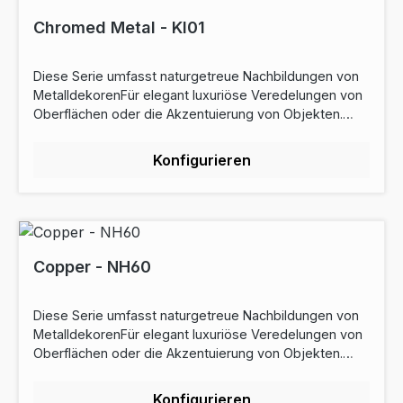
konformCE Wanddekoration
(EN15102)Aldehydemissionen (CMR ISO 16000)Die
Chromed Metal - KI01
antibakteriellen Eigenschaften des Produkts JIS Z 2081
am. 1 (2012) Saugfähigkeit (EN12956)Download
Diese Serie umfasst naturgetreue Nachbildungen von
Datenblatt
MetalldekorenFür elegant luxuriöse Veredelungen von
Oberflächen oder die Akzentuierung von Objekten.
Rabattstaffel: ab 5lfm - 9% Rabatt ab 10lfm - 14%
Rabattab 50lfm - 17% RabattEigenschaften:
Konfigurieren
Bahnbreite: 122cmRollenlänge: 20m Preise sind
Laufmeterpreise Widerstand gegen Kratzer:
HochOberflächenfinish: Soft Dehnbar: Nein Garantie: 10
Jahr(e) pflegeleichtZertifizierung: REACH-konformCE
Wanddekoration (EN15102)Aldehydemissionen (CMR
ISO 16000)Die antibakteriellen Eigenschaften des
Copper - NH60
Produkts JIS Z 2081 am. 1 (2012) Saugfähigkeit
(EN12956)Download Datenblatt
Diese Serie umfasst naturgetreue Nachbildungen von
MetalldekorenFür elegant luxuriöse Veredelungen von
Oberflächen oder die Akzentuierung von Objekten.
Rabattstaffel: ab 5lfm - 10% Rabatt ab 10lfm - 26%
Rabattab 50lfm - 28% RabattEigenschaften:
Konfigurieren