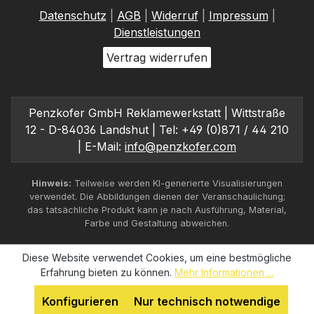
Datenschutz
|
AGB
|
Widerruf
|
Impressum
|
Dienstleistungen
Vertrag widerrufen
Penzkofer GmbH Reklamewerkstatt | Wittstraße
12 - D-84036 Landshut | Tel: +49 (0)871 / 44 210
| E-Mail:
info@penzkofer.com
Hinweis:
Teilweise werden KI-generierte Visualisierungen
verwendet. Die Abbildungen dienen der Veranschaulichung;
das tatsächliche Produkt kann je nach Ausführung, Material,
Farbe und Gestaltung abweichen.
Diese Website verwendet Cookies, um eine bestmögliche
Erfahrung bieten zu können.
Mehr Informationen ...
Konfigurieren
Nur technisch notwendige