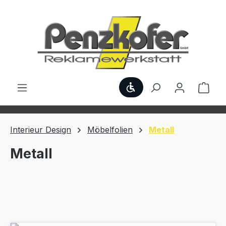
Zum Hauptinhalt springen
Werkzeugleiste anzei
Ware
Interieur Design
Möbelfolien
Metall
Metall