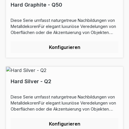
(EN15102)Aldehydemissionen (CMR ISO 16000)Die
Hard Graphite - Q50
antibakteriellen Eigenschaften des Produkts JIS Z 2081
am. 1 (2012) Saugfähigkeit (EN12956)Download
Diese Serie umfasst naturgetreue Nachbildungen von
Datenblatt
MetalldekorenFür elegant luxuriöse Veredelungen von
Oberflächen oder die Akzentuierung von Objekten.
Rabattstaffel: ab 5lfm - 10% Rabatt ab 10lfm - 26%
Rabattab 50lfm - 28% RabattEigenschaften:
Konfigurieren
Bahnbreite: 122cmRollenlänge: 50m Preise sind
Laufmeterpreise Widerstand gegen Kratzer:
DurchschnittOberflächenfinish: Texturiert Dehnbar: Ja
Garantie: 10 Jahr(e) pflegeleichtZertifizierung: REACH-
konformCE Wanddekoration
(EN15102)Aldehydemissionen (CMR ISO 16000)Die
Hard Silver - Q2
antibakteriellen Eigenschaften des Produkts JIS Z 2081
am. 1 (2012) Saugfähigkeit (EN12956)Download
Diese Serie umfasst naturgetreue Nachbildungen von
Datenblatt
MetalldekorenFür elegant luxuriöse Veredelungen von
Oberflächen oder die Akzentuierung von Objekten.
Rabattstaffel: ab 5lfm - 10% Rabatt ab 10lfm - 26%
Rabattab 50lfm - 28% RabattEigenschaften:
Konfigurieren
Bahnbreite: 122cmRollenlänge: 50m Preise sind