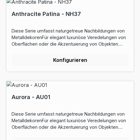
Anthracite Patina - NH37
Diese Serie umfasst naturgetreue Nachbildungen von
MetalldekorenFür elegant luxuriöse Veredelungen von
Oberflächen oder die Akzentuierung von Objekten.
Rabattstaffel: ab 5lfm - 10% Rabatt ab 10lfm - 26%
Rabattab 50lfm - 28% RabattEigenschaften:
Konfigurieren
Bahnbreite: 122cmRollenlänge: 50m Preise sind
Laufmeterpreise Widerstand gegen Kratzer:
DurchschnittOberflächenfinish: Soft Dehnbar: Ja
Garantie: 10 Jahr(e) pflegeleichtZertifizierung: REACH-
konformCE Wanddekoration
(EN15102)Aldehydemissionen (CMR ISO 16000)Die
Aurora - AU01
antibakteriellen Eigenschaften des Produkts JIS Z 2081
am. 1 (2012) Saugfähigkeit (EN12956)Download
Diese Serie umfasst naturgetreue Nachbildungen von
Datenblatt
MetalldekorenFür elegant luxuriöse Veredelungen von
Oberflächen oder die Akzentuierung von Objekten.
Rabattstaffel: ab 5lfm - 9% Rabatt ab 10lfm - 14%