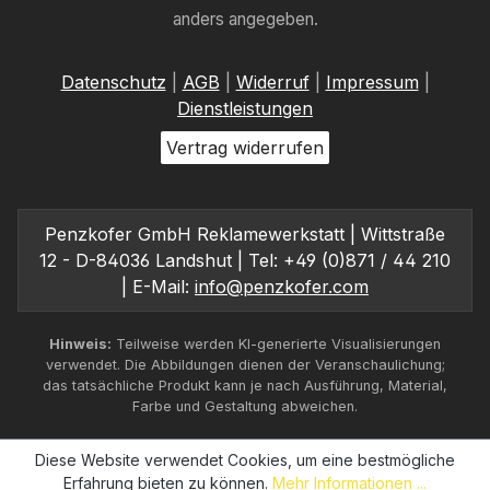
anders angegeben.
Datenschutz
|
AGB
|
Widerruf
|
Impressum
|
Dienstleistungen
Vertrag widerrufen
Penzkofer GmbH Reklamewerkstatt | Wittstraße
12 - D-84036 Landshut | Tel: +49 (0)871 / 44 210
| E-Mail:
info@penzkofer.com
Hinweis:
Teilweise werden KI-generierte Visualisierungen
verwendet. Die Abbildungen dienen der Veranschaulichung;
das tatsächliche Produkt kann je nach Ausführung, Material,
Farbe und Gestaltung abweichen.
Diese Website verwendet Cookies, um eine bestmögliche
Erfahrung bieten zu können.
Mehr Informationen ...