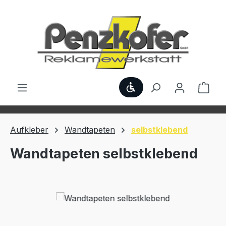
Zum Hauptinhalt springen
Werkzeugleiste anzei
Ware
Aufkleber
Wandtapeten
selbstklebend
Wandtapeten selbstklebend
Bildergalerie überspringen