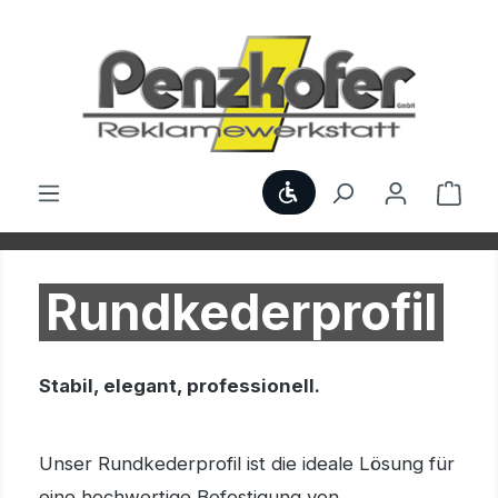
Zum Hauptinhalt springen
Werkzeugleiste anzei
Ware
Rundkederprofil
Stabil, elegant, professionell.
Unser Rundkederprofil ist die ideale Lösung für
eine hochwertige Befestigung von