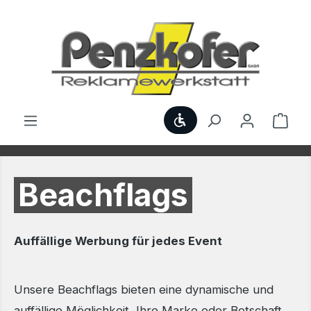
Zum Hauptinhalt springen
Werkzeugleiste anzei
Ware
Beachflags
Auffällige Werbung für jedes Event
Unsere Beachflags bieten eine dynamische und
auffällige Möglichkeit, Ihre Marke oder Botschaft