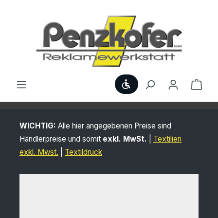
Zum Hauptinhalt springen
Werkzeugleiste anzei
Ware
WICHTIG:
Alle hier angegebenen Preise sind
Händlerpreise und somit
exkl. MwSt.
|
Textilien
exkl. Mwst.
|
Textildruck