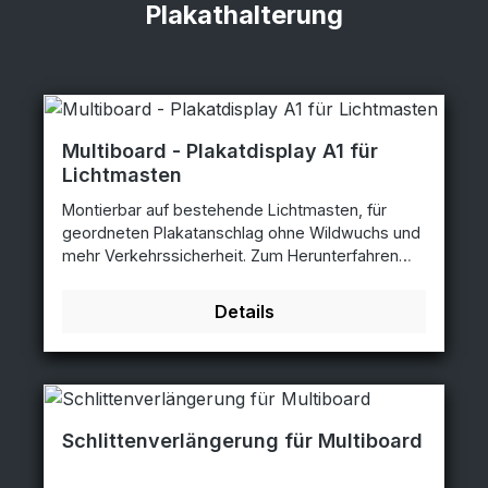
Plakathalterung
Multiboard - Plakatdisplay A1 für
Lichtmasten
Montierbar auf bestehende Lichtmasten, für
geordneten Plakatanschlag ohne Wildwuchs und
mehr Verkehrssicherheit. Zum Herunterfahren
des Plakatdisplays, damit sie das Plakat vom
Boden aus wechseln können, ist eine
Details
Schlittenverlängerung notwendig! Diese ist nicht
im Produktpreis enthalten und muß extra bestellt
werden! Plakathalterung ausziehbar: einfacher
Plakatwechsel vom Boden aus
vandalismussichere Anbringung (2,3m Höhe
Unterkante Display) montierbar auf bestehende
Schlittenverlängerung für Multiboard
Lichtmasten 1- seitige Ausführung hinter UV-
beständiger Polycarbonatscheibe 2mm