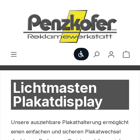
Zum Hauptinhalt springen
Werkzeugleiste anzei
Ware
Lichtmasten
Plakatdisplay
Unsere ausziehbare Plakathalterung ermöglicht
einen einfachen und sicheren Plakatwechsel