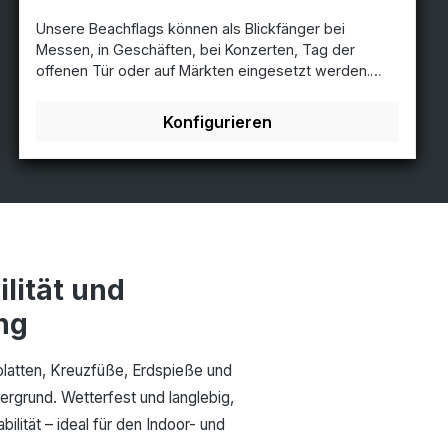
Unsere Beachflags können als Blickfänger bei
Messen, in Geschäften, bei Konzerten, Tag der
offenen Tür oder auf Märkten eingesetzt werden.
Einfach aufzustellen, erschwinglich und geeignet für
den Innen- und Außenbereich. Tunnel in beliebiger
Konfigurieren
Ausführung und FarbeSie können Ihr Design im Tunnel
fortsetzen lassen. Bitte verwenden Sie unsere
Standardvorlagen, so können Sie sicher sein, dass
Sie die Datei korrekt erstellt haben.
Lieferumfang:Wechseldruck Gewicht Stoff:Flag
longlife: 115 gr./m2 Brandschutzzertifikat:EN-13501 -
Klasse B1 zertifiziert Drucktechnik:Sublimation
Annwendung:Innen und außen Transluzent:Flag
lität und
longlife: 90 bis 95% Download Druckvorlage
ung
latten, Kreuzfüße, Erdspieße und
ergrund. Wetterfest und langlebig,
ilität – ideal für den Indoor- und