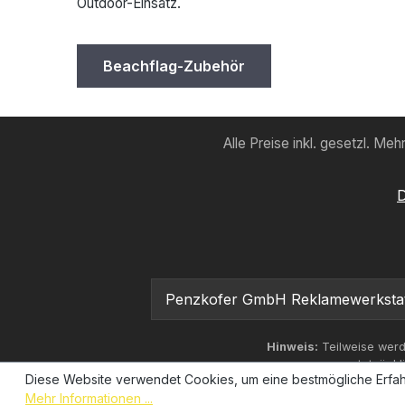
Outdoor-Einsatz.
Beachflag-Zubehör
Alle Preise inkl. gesetzl. Me
D
Penzkofer GmbH Reklamewerkstatt |
Hinweis:
Teilweise werd
tatsächl
Diese Website verwendet Cookies, um eine bestmögliche Erfah
Mehr Informationen ...