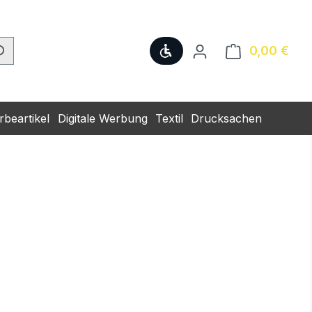
Werkzeugleiste anzeige
0,00 €
Ware
beartikel
Digitale Werbung
Textil
Drucksachen