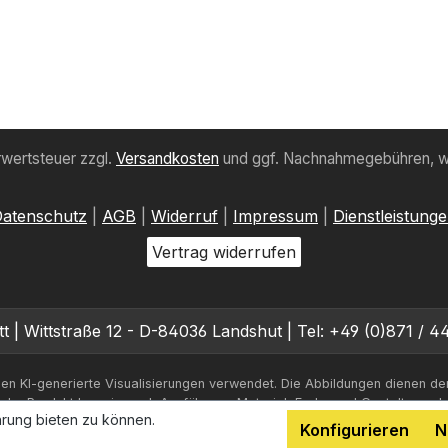
hrwertsteuer zzgl.
Versandkosten
und ggf. Nachnahmegebühren, w
atenschutz
|
AGB
|
Widerruf
|
Impressum
|
Dienstleistung
Vertrag widerrufen
 Wittstraße 12 - D-84036 Landshut | Tel: +49 (0)871 / 44
en KI-generierte Visualisierungen verwendet. Die Abbildungen dienen de
iche Produkt kann je nach Ausführung, Material, Farbe und Gestaltung a
rung bieten zu können.
Konfigurieren
N