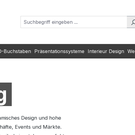
D-Buchstaben
Präsentationssysteme
Interieur Design
Wer
g
namisches Design und hohe
chäfte, Events und Märkte.