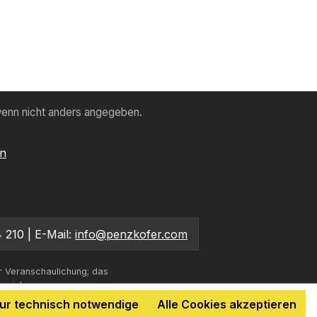
enn nicht anders angegeben.
en
 210 | E-Mail:
info@penzkofer.com
r Veranschaulichung; das
bweichen.
ur technisch notwendige
Alle Cookies akzeptieren