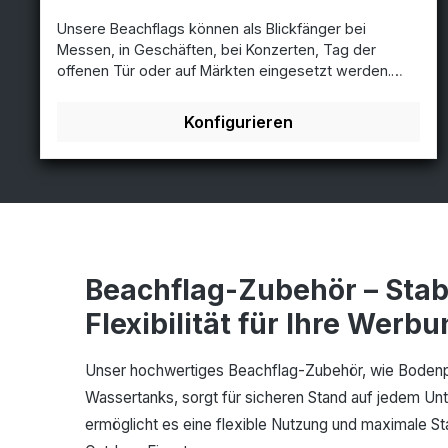
Unsere Beachflags können als Blickfänger bei
Messen, in Geschäften, bei Konzerten, Tag der
offenen Tür oder auf Märkten eingesetzt werden.
Einfach aufzustellen, erschwinglich und geeignet für
den Innen- und Außenbereich. Tunnel in beliebiger
Konfigurieren
Ausführung und FarbeSie können Ihr Design im Tunnel
fortsetzen lassen. Bitte verwenden Sie unsere
Standardvorlagen, so können Sie sicher sein, dass
Sie die Datei korrekt erstellt haben.
Lieferumfang:Stangensatz und passende
Transporttasche(abgebildeter Ständer als Zubehör
erhältlich) Gewicht Stoff:Flag longlife: 115 gr./m2
Brandschutzzertifikat:EN-13501 - Klasse B1 zertifiziert
Beachflag-Zubehör – Stabi
Drucktechnik:Sublimation Annwendung:Innen und
Flexibilität für Ihre Werb
außen Transluzent:Flag longlife: 90 bis 95%
Download Druckvorlage
Unser hochwertiges Beachflag-Zubehör, wie Bodenp
Wassertanks, sorgt für sicheren Stand auf jedem Unt
ermöglicht es eine flexible Nutzung und maximale Stab