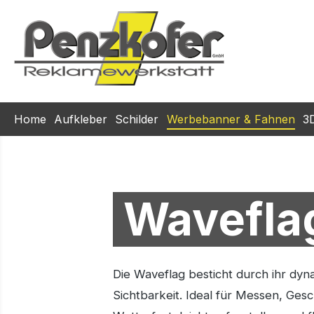
m Hauptinhalt springen
Zur Suche springen
Zur Hauptnavigation springen
Home
Aufkleber
Schilder
Werbebanner & Fahnen
3
Wavefla
Die Waveflag besticht durch ihr dy
Sichtbarkeit. Ideal für Messen, Ges